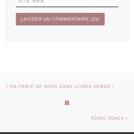
SITE WEB
Parcourir les articles
Article précédent
ON PARLE DE NOUS DANS LIVRES HEBDO !
RETOUR À LA LISTE DES
Ar
ADIEU SONJA