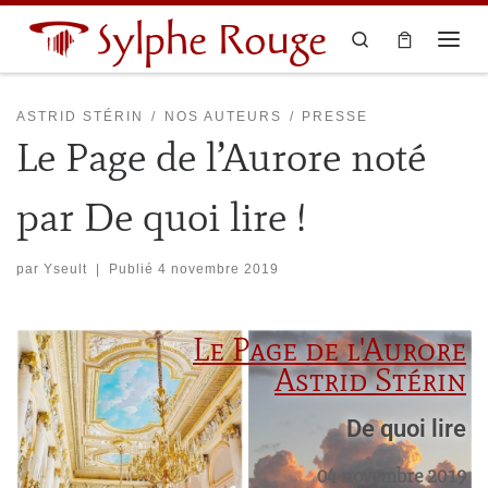
Sylphe Rouge
Skip to content
Search
ASTRID STÉRIN
NOS AUTEURS
PRESSE
Le Page de l’Aurore noté
par De quoi lire !
par
Yseult
|
Publié
4 novembre 2019
Le Page de l'Aurore
Astrid Stérin
De quoi lire
04 novembre 2019