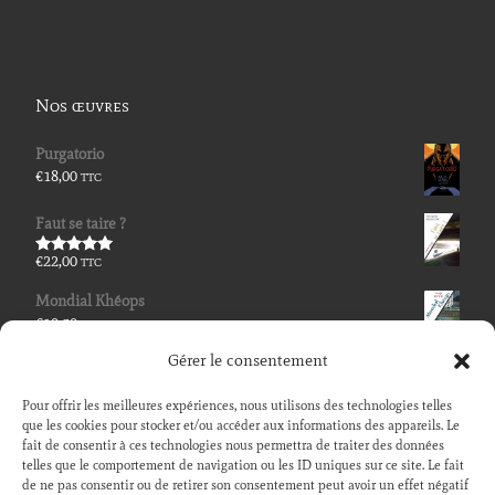
Nos œuvres
Purgatorio
€
18,00
TTC
Faut se taire ?
€
22,00
TTC
Note
5.00
sur 5
Mondial Khéops
€
19,50
TTC
Gérer le consentement
L'instant où le ciel se mélange à la terre
€
14,00
TTC
Pour offrir les meilleures expériences, nous utilisons des technologies telles
que les cookies pour stocker et/ou accéder aux informations des appareils. Le
Les murs de papier
fait de consentir à ces technologies nous permettra de traiter des données
telles que le comportement de navigation ou les ID uniques sur ce site. Le fait
€
19,50
TTC
Note
5.00
de ne pas consentir ou de retirer son consentement peut avoir un effet négatif
sur 5