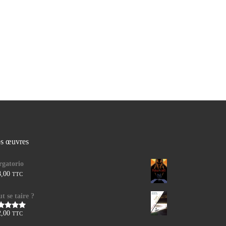
s œuvres
rgatorio
8,00
TTC
t se taire ?
2,00
TTC
te
5.00
r 5