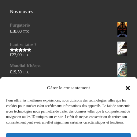
Nos œuvres
Purgatorio
€
18,00
TTC
Faut se taire ?
€
22,00
TTC
Note
5.00
sur 5
Mondial Khéops
€
19,50
TTC
L'instant où le ciel se mélange à la terre
Gérer le consentement
€
14,00
TTC
Pour offrir les meilleures expériences, nous utilisons des technologies telles que les
Les murs de papier
cookies pour stocker et/ou accéder aux informations des appareils. Le fait de consentir
à ces technologies nous permettra de traiter des données telles que le comportement de
€
19,50
TTC
Note
5.00
navigation ou les ID uniques sur ce site. Le fait de ne pas consentir ou de retirer son
sur 5
consentement peut avoir un effet négatif sur certaines caractéristiques et fonctions.