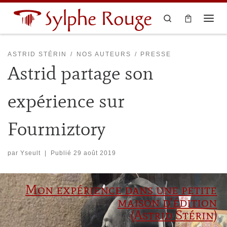
Sylphe Rouge
Skip to content
Search
ASTRID STÉRIN
NOS AUTEURS
PRESSE
Astrid partage son
expérience sur
Fourmiztory
par
Yseult
|
Publié
29 août 2019
Mon expérience dans une petite
maison d'édition
(Astrid Stérin)