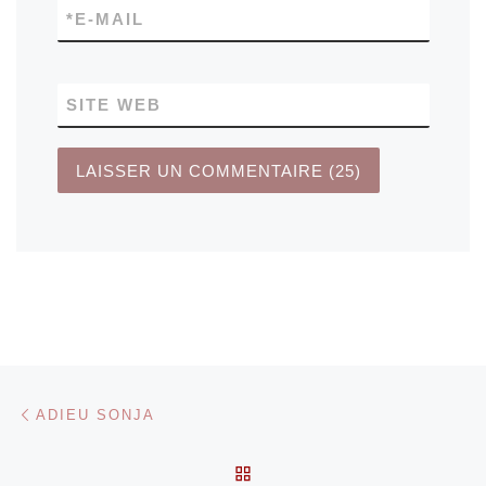
*
E-MAIL
SITE WEB
Parcourir les articles
Article précédent
ADIEU SONJA
RETOUR À LA LISTE DES