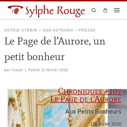
Sylphe Rouge
Skip to content
Search
ASTRID STÉRIN
NOS AUTEURS
PRESSE
Le Page de l’Aurore, un
petit bonheur
par
Yseult
|
Publié
11 février 2020
Chroniques #107
Le Page de l'Aurore
Aux Petits Bonheurs
11 février 2020