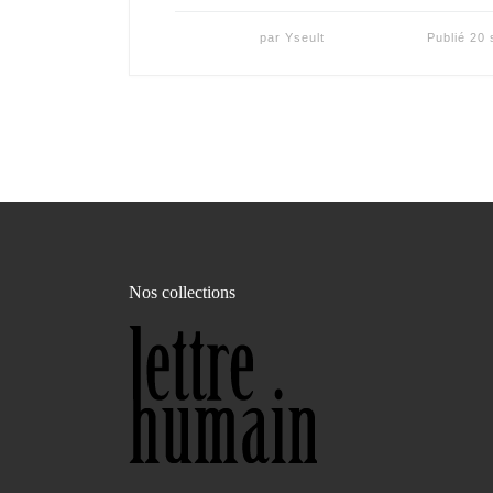
par
Yseult
Publié
20 
Nos collections