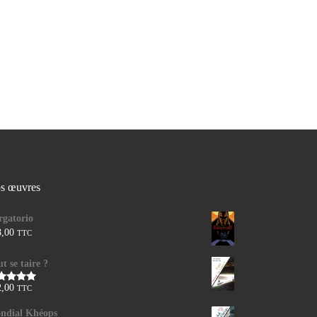
s œuvres
rgatorio
8,00
TTC
t se taire ?
2,00
TTC
te
5.00
r 5
ndial Khéops